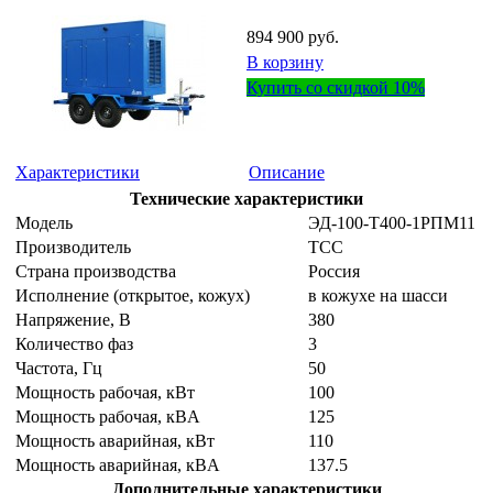
894 900 руб.
В корзину
Купить со скидкой 10%
Характеристики
Описание
Технические характеристики
Модель
ЭД-100-Т400-1РПМ11
Производитель
ТСС
Страна производства
Россия
Исполнение (открытое, кожух)
в кожухе на шасси
Напряжение, B
380
Количество фаз
3
Частота, Гц
50
Мощность рабочая, кВт
100
Мощность рабочая, кВA
125
Мощность аварийная, кВт
110
Мощность аварийная, кВA
137.5
Дополнительные характеристики