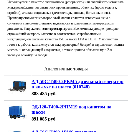
Используется в качестве автономного (резервного) или аварийного источника
электроснабжения на различных промышленных объектах (производства,
стройки), а также социальных (детские сады, школы, больницы и т.п.).
Преимуществами генераторов этой марки является невысокая цена в
сочетании с высокой степенью надёжности и длительным моторесурсом
двигателя. Запускается
электростартером.
Все комплектующие проходят
строжайший контроль качества в соответствии с требованиями
международной системы качества ISO, а также EPA и CE. ДГУ полностью
готова к работе, комплектуется аккумуляторной батарей и глушителем, залита
маслом и охлаждающей жидкостью, а также прошла обязательную 2-х
часовую обкатку на заводе.
Аналогичные товары
АД-50С-Т400-2РКМ5 дизельный генератор
в кожухе на шасси (010748)
888 485
руб.
ЭД-120-Т400-2РПМ19 под капотом на
шасси
891 085
руб.