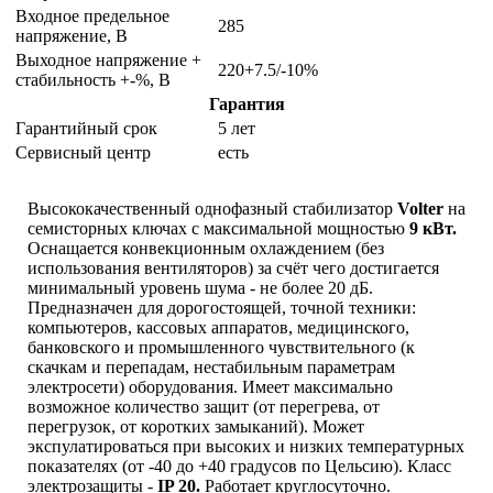
Входное предельное
285
напряжение, В
Выходное напряжение +
220+7.5/-10%
стабильность +-%, В
Гарантия
Гарантийный срок
5 лет
Сервисный центр
есть
Высококачественный однофазный стабилизатор
Volter
на
семисторных ключах с максимальной мощностью
9 кВт.
Оснащается конвекционным охлаждением (без
использования вентиляторов) за счёт чего достигается
минимальный уровень шума - не более 20 дБ.
Предназначен для дорогостоящей, точной техники:
компьютеров, кассовых аппаратов, медицинского,
банковского и промышленного чувствительного (к
скачкам и перепадам, нестабильным параметрам
электросети) оборудования. Имеет максимально
возможное количество защит (от перегрева, от
перегрузок, от коротких замыканий). Может
экспулатироваться при высоких и низких температурных
показателях (от -40 до +40 градусов по Цельсию). Класс
электрозащиты -
IP 20.
Работает круглосуточно.