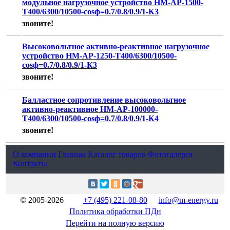
модульное нагрузочное устройство НМ-АР-1500-
Т400/6300/10500-cosф=0.7/0.8/0.9/1-К3
звоните!
Высоковольтное активно-реактивное нагрузочное
устройство НМ-АР-1250-Т400/6300/10500-
cosф=0.7/0.8/0.9/1-К3
звоните!
Балластное сопротивление высоковольтное
активно-реактивное НМ-АР-100000-
Т400/6300/10500-cosф=0.7/0.8/0.9/1-К4
звоните!
О компании
Главная
Каталог товаров
Фотогалерея
Контакты
© 2005-2026
+7 (495) 221-08-80
info@m-energy.ru
Политика обработки ПДн
Перейти на полную версию