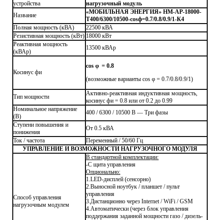
устройства
нагрузочный модуль
«МОБИЛЬНАЯ ЭНЕРГИЯ» НМ-АР-18000-
Название
Т400/6300/10500-cosф=0.7/0.8/0.9/1-К4
Полная мощность (кВА)
22500 кВА
Резистивная мощность (кВт)
18000 кВт
Реактивная мощность
13500 кВАр
(кВАр)
cos φ = 0.8
Косинус фи
(возможные варианты cos φ = 0.7/0.8/0.9/1)
Активно-реактивная индуктивная мощность,
Тип мощности
косинус фи = 0.8 или от 0.2 до 0.99
Номинальное напряжение
400 / 6300 / 10500 В — Три фазы
(В)
Ступени повышения и
От 0.5 кВА
понижения
Ток / частота
Переменный / 50/60 Гц
УПРАВЛЕНИЕ И ВОЗМОЖНОСТИ НАГРУЗОЧНОГО МОДУЛЯ
В стандартной комплектации:
-С щита управления
Опционально:
1.LED-дисплей (сенсорно)
2.Выносной ноутбук / планшет / пульт
управления
Способ управления
3.Дистанционно через Internet / WiFi / GSM
нагрузочным модулем
4.Автоматически (через блок управления
поддержания заданной мощности газо / дизель-