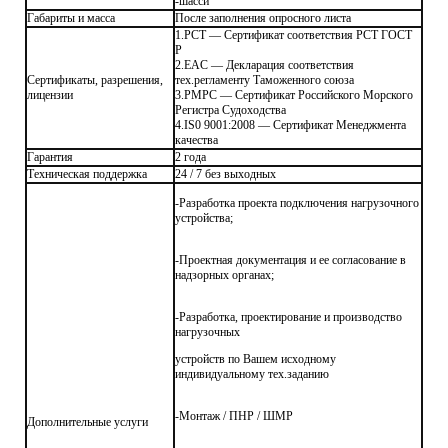
-шасси
Габариты и масса
После заполнения опросного листа
1.РСТ — Сертификат соответствия РСТ ГОСТ
Р
2.EAC — Декларация соответствия
Сертификаты, разрешения,
тех.регламенту Таможенного союза
лицензии
3.РМРС — Сертификат Российского Морского
Регистра Судоходства
4.IS0 9001:2008 — Сертификат Менеджмента
качества
Гарантия
2 года
Техническая поддержка
24 / 7 без выходных
-Разработка проекта подключения нагрузочного
устройства;
-Проектная документация и ее согласование в
надзорных органах;
-Разработка, проектирование и производство
нагрузочных
устройств по Вашем исходному
индивидуальному тех.заданию
-Монтаж / ПНР / ШМР
Дополнительные услуги