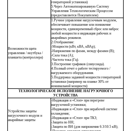
генераторной установки)
5.Через Автоматизированную Систему
Управления Технологическим Процессом
(предоставляется Покупателем)
1.Ручное управление нагрузочным модулем,
обеспечивает повышение или понижение
мощности, единовременный сброс или наброс
любой мощности и индикация рабочих и
аварийных режимов.
2.Отображение:
-Мощности (кВт, кВА, кВАр);
Возможности щита
-Напряжения по фазам, между фазами (В);
управления / ноутбука /
-Сила тока (А);
планшета (контроллера)
-Частота тока (Гц).
3.Построение графиков (синусоида).
4.Полный отчет о работе тестируемого /
нагружаемого оборудования.
5.Поддержка заданной мощности генераторной
установки (например на планке 30% от
номинальной мощности)
ТЕХНОЛОГИЧЕСКОЕ ИСПОЛНЕНИЕ НАГРУЗОЧНОГО
УСТРОЙСТВА
-Индикация и «Стоп» при перегреве
нагрузочной установки;
-Индикация и «Стоп» при нерабочей системе
Устройства защиты
охлаждения;
нагрузочного модуля и
-Индикация и «Стоп» при ТКЗ;
аварийные защиты
-Защита по НН;
-Защита по ВН (для напряжения 6.3/10.5 кВ);
-Пожарно-охранная сигнализация.