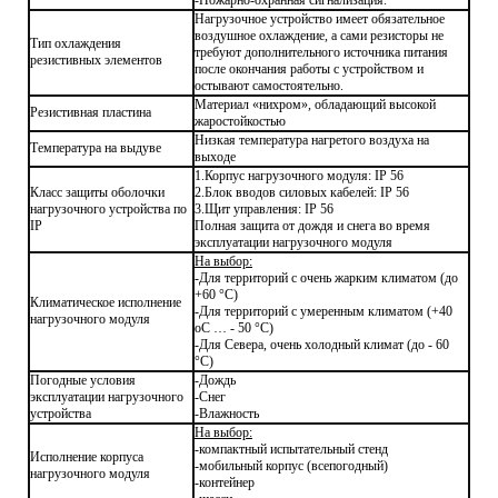
Нагрузочное устройство имеет обязательное
воздушное охлаждение, а сами резисторы не
Тип охлаждения
требуют дополнительного источника питания
резистивных элементов
после окончания работы с устройством и
остывают самостоятельно.
Материал «нихром», обладающий высокой
Резистивная пластина
жаростойкостью
Низкая температура нагретого воздуха на
Температура на выдуве
выходе
1.Корпус нагрузочного модуля: IP 56
Класс защиты оболочки
2.Блок вводов силовых кабелей: IP 56
нагрузочного устройства по
3.Щит управления: IP 56
IP
Полная защита от дождя и снега во время
эксплуатации нагрузочного модуля
На выбор:
-Для территорий с очень жарким климатом (до
+60 °С)
Климатическое исполнение
-Для территорий с умеренным климатом (+40
нагрузочного модуля
оС … - 50 °С)
-Для Севера, очень холодный климат (до - 60
°С)
Погодные условия
-Дождь
эксплуатации нагрузочного
-Снег
устройства
-Влажность
На выбор:
-компактный испытательный стенд
Исполнение корпуса
-мобильный корпус (всепогодный)
нагрузочного модуля
-контейнер