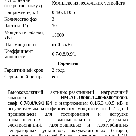
Исполнение
Комплекс из нескольких устройств
(открытое, кожух)
Напряжение, кВ
0.4/6.3/10.5
Количество фаз
3
Частота, Гц
50
Мощность рабочая,
18000
кВт
Шаг мощности
от 0.5 кВт
Коэффициент
0.7/0.8/0.9/1
мощности
Гарантия
Гарантийный срок
2 года
Сервисный центр
есть
Высоковольтный активно-реактивный нагрузочный
комплекс
НМ-АР-18000-Т400/6300/10500-
cosф=0.7/0.8/0.9/1-К4
с напряжением 0.4/6.3./10.5 кВ и
регулируемым коэффициентом мощности от 0.7 до 1
предназначен для тестирования и догрузки
промышленных высоковольтных дизельных
электростанций, газопоршневых и газотурбинных
генераторных установок, аккумуляторных батарей,
источников бесперебойного питания, мини-ТЭЦ,