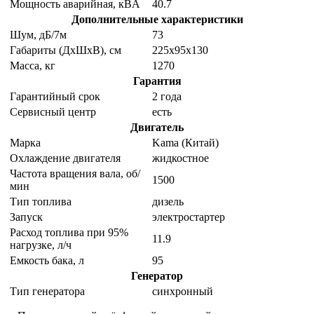
Мощность аварийная, кВA
40.7
Дополнительные характеристики
Шум, дБ/7м
73
Габариты (ДхШхВ), см
225х95х130
Масса, кг
1270
Гарантия
Гарантийный срок
2 года
Сервисный центр
есть
Двигатель
Марка
Kama (Китай)
Охлаждение двигателя
жидкостное
Частота вращения вала, об/
1500
мин
Тип топлива
дизель
Запуск
электростартер
Расход топлива при 95%
11.9
нагрузке, л/ч
Емкость бака, л
95
Генератор
Тип генератора
синхронный