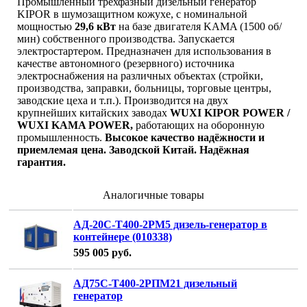
Промышленный трёхфазный дизельный генератор
KIPOR в шумозащитном кожухе, с номинальной
мощностью
29,6 кВт
на базе двигателя KAMA (1500 об/
мин) собственного производства. Запускается
электростартером. Предназначен для использования в
качестве автономного (резервного) источника
электроснабжения на различных объектах (стройки,
производства, заправки, больницы, торговые центры,
заводские цеха и т.п.). Производится на двух
крупнейших китайских заводах
WUXI KIPOR POWER /
WUXI KAMA POWER,
работающих на оборонную
промышленность.
Высокое качество надёжности и
приемлемая цена. Заводской Китай. Надёжная
гарантия.
Аналогичные товары
АД-20С-Т400-2РМ5 дизель-генератор в
контейнере (010338)
595 005
руб.
АД75С-Т400-2РПМ21 дизельный
генератор