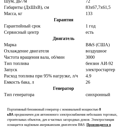
Шум, дБ/7м
72
Габариты (ДхШхВ), см
83x67,7x61,5
Масса, кг
133
Гарантия
Гарантийный срок
1 год
Сервисный центр
есть
Двигатель
Марка
B&S (США)
Охлаждение двигателя
воздушное
Частота вращения вала, об/мин
3000
Тип топлива
бензин АИ-92
Запуск
электростартер
Расход топлива при 95% нагрузке, л/ч
4.9
Емкость бака, л
26
Генератор
Тип генератора
синхронный
Портативный бензиновый генератор с номинальной мощностью
8
кВА
предназначен для автономного электроснабжения небольших торговых,
строительных объектов, дач и частных загородных домов. Электростанция
оснащается надёжным американским двигателем B&S.
Производится в