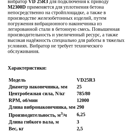
вибратор
VD 25R3
для подключения к приводу
M2300D
применяется для уплотнения бетона
непосредственно на стройплощадке, а также в
производстве железобетонных изделий, путем
погружения вибрационного наконечника из
легированной стали в бетонную смесь. Повышенная
производительность и увеличенный ресурс, а также
высокая надёжность специально для работы в тяжелых
условиях. Вибратор не требует технического
обслуживания.
Характеристики:
Модель
VD25R3
Диаметр наконечника, мм
25
Центробежная сила, N/кг
785/80
RPM, об/мин
12000
Длина вибронаконечника, мм
290
3
6,25
Производительность, м
/ч
Длина гибкого вала, м
3
Вес, кг
2,5