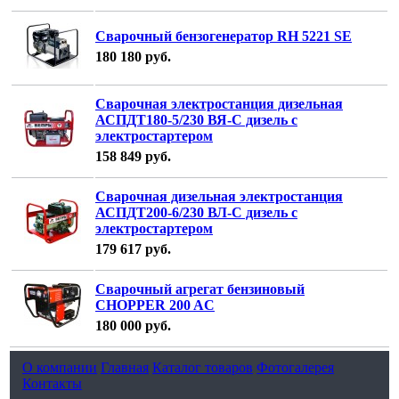
Сварочный бензогенератор RH 5221 SE
180 180
руб.
Сварочная электростанция дизельная
АСПДТ180-5/230 ВЯ-С дизель с
электростартером
158 849
руб.
Сварочная дизельная электростанция
АСПДT200-6/230 ВЛ-С дизель с
электростартером
179 617
руб.
Сварочный агрегат бензиновый
CHOPPER 200 AC
180 000
руб.
О компании
Главная
Каталог товаров
Фотогалерея
Контакты