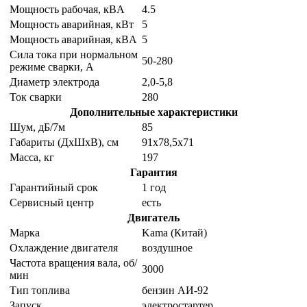
Мощность рабочая, кВA
4.5
Мощность аварийная, кВт
5
Мощность аварийная, кВA
5
Сила тока при нормальном
50-280
режиме сварки, А
Диаметр электрода
2,0-5,8
Ток сварки
280
Дополнительные характеристики
Шум, дБ/7м
85
Габариты (ДхШхВ), см
91х78,5х71
Масса, кг
197
Гарантия
Гарантийный срок
1 год
Сервисный центр
есть
Двигатель
Марка
Kama (Китай)
Охлаждение двигателя
воздушное
Частота вращения вала, об/
3000
мин
Тип топлива
бензин АИ-92
Запуск
электростартер